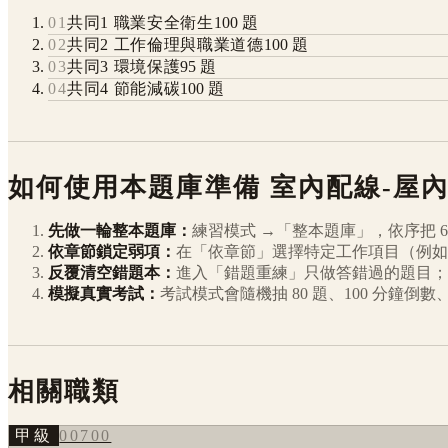
01
共同1 職業安全衛生
100
題
02
共同2 工作倫理與職業道德
100
題
03
共同3 環境保護
95
題
04
共同4 節能減碳
100
題
如何使用本題庫準備
室內配線-屋
先做一輪整本題庫：
練習模式 →「整本題庫」，依序把
6
依章節鎖定弱項：
在「依章節」選擇特定工作項目（例如
反覆清空錯題本：
進入「錯題重練」只做答錯過的題目；
模擬真實考試：
考試模式會隨機抽 80 題、100 分鐘
相關職類
甲級
00700