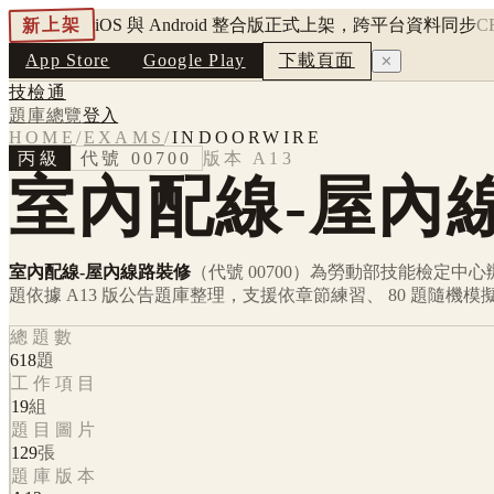
新上架
iOS 與 Android 整合版正式上架，跨平台資料同步
C
App Store
Google Play
下載頁面
✕
技檢通
題庫總覽
登入
HOME
/
EXAMS
/
INDOORWIRE
丙級
代號
00700
版本
A13
室內配線-屋內
室內配線-屋內線路裝修
（代號 00700）
為勞動部技能檢定中心
題依據
A13
版公告題庫整理，支援依章節練習、 80 題隨機
總題數
618
題
工作項目
19
組
題目圖片
129
張
題庫版本