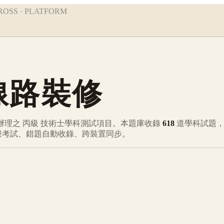
ROSS · PLATFORM
線路裝修
辦理之
丙級
技術士學科測試項目。本題庫收錄
618
道學科試題
模擬考試、錯題自動收錄、跨裝置同步。