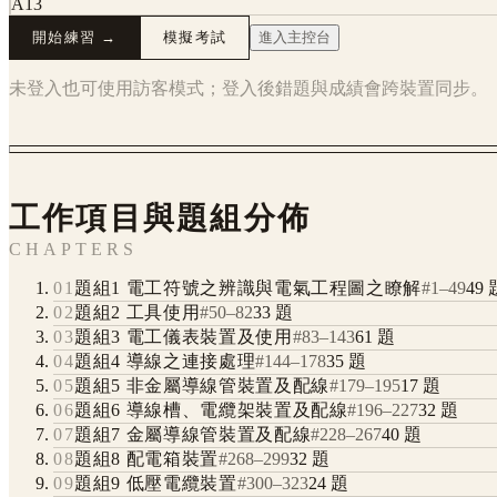
A13
開始練習 →
模擬考試
進入主控台
未登入也可使用訪客模式；登入後錯題與成績會跨裝置同步。
工作項目與題組分佈
CHAPTERS
01
題組1 電工符號之辨識與電氣工程圖之瞭解
#
1
–
49
49
02
題組2 工具使用
#
50
–
82
33
題
03
題組3 電工儀表裝置及使用
#
83
–
143
61
題
04
題組4 導線之連接處理
#
144
–
178
35
題
05
題組5 非金屬導線管裝置及配線
#
179
–
195
17
題
06
題組6 導線槽、電纜架裝置及配線
#
196
–
227
32
題
07
題組7 金屬導線管裝置及配線
#
228
–
267
40
題
08
題組8 配電箱裝置
#
268
–
299
32
題
09
題組9 低壓電纜裝置
#
300
–
323
24
題