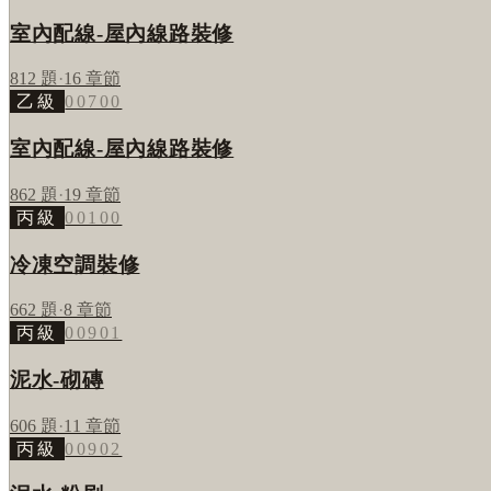
室內配線-屋內線路裝修
812
題
·
16
章節
乙級
00700
室內配線-屋內線路裝修
862
題
·
19
章節
丙級
00100
冷凍空調裝修
662
題
·
8
章節
丙級
00901
泥水-砌磚
606
題
·
11
章節
丙級
00902