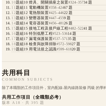
10
題組10 燈具、開關插座之裝置
#
324
–
357
34
題
11
題組11 電動機裝置
#
358
–
424
67
題
12
題組12 電熱類裝置
#
425
–
446
22
題
13
題組13 變壓器裝置
#
447
–
455
9
題
14
題組14 電容器裝置
#
456
–
481
26
題
15
題組15 接地工程及接戶線工程
#
482
–
522
41
題
16
題組16 特別低壓工程
#
523
–
536
14
題
17
題組17 漏電保護裝置
#
537
–
571
35
題
18
題組18 檢查與故障排除
#
572
–
598
27
題
19
題組19 用電法規之認識
#
599
–
618
20
題
共用科目
COMMON SUBJECTS
除了本職類的工作項目外，
室內配線-屋內線路裝修
丙級
的學
共用工作項目（全職類必考）
版本 A18 · 共 395 題