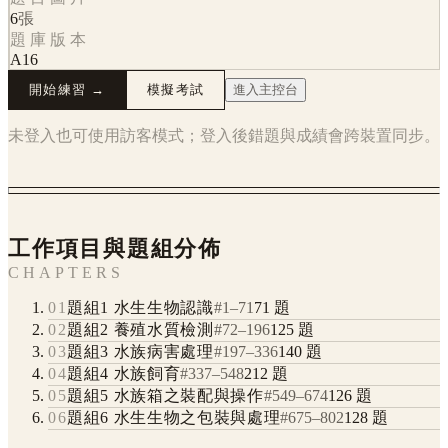
6
張
題庫版本
A16
開始練習 →
模擬考試
進入主控台
未登入也可使用訪客模式；登入後錯題與成績會跨裝置同步。
工作項目與題組分佈
CHAPTERS
01
題組1 水生生物認識
#
1
–
71
71
題
02
題組2 養殖水質檢測
#
72
–
196
125
題
03
題組3 水族病害處理
#
197
–
336
140
題
04
題組4 水族飼育
#
337
–
548
212
題
05
題組5 水族箱之裝配與操作
#
549
–
674
126
題
06
題組6 水生生物之包裝與處理
#
675
–
802
128
題