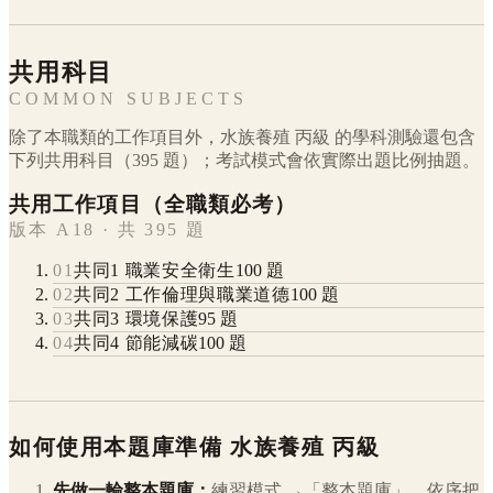
共用科目
COMMON SUBJECTS
除了本職類的工作項目外，
水族養殖
丙級
的學科測驗還包含
下列共用科目（
395
題）；考試模式會依實際出題比例抽題。
共用工作項目（全職類必考）
版本 A18 · 共 395 題
01
共同1 職業安全衛生
100
題
02
共同2 工作倫理與職業道德
100
題
03
共同3 環境保護
95
題
04
共同4 節能減碳
100
題
如何使用本題庫準備
水族養殖
丙級
先做一輪整本題庫：
練習模式 →「整本題庫」，依序把