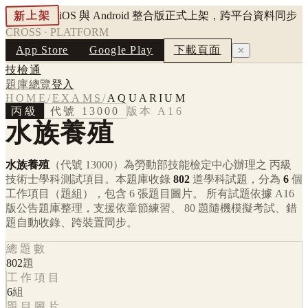
新上架
iOS 與 Android 整合版正式上架，跨平台資料同步
CROSS · PLATFORM
App Store
Google Play
下載頁面
✕
技檢通
題庫總覽
登入
HOME
/
EXAMS
/
AQUARIUM
丙級
代號
13000
版本
A16
水族養殖
水族養殖
（代號 13000）
為勞動部技能檢定中心辦理之
丙級
技術士學科測試項目。本題庫收錄
802
道學科試題，分為
6
個
工作項目（題組），包含
6
張題目圖片。 所有試題依據
A16
版公告題庫整理，支援依章節練習、 80 題隨機模擬考試、錯
題自動收錄、跨裝置同步。
總題數
802
題
工作項目
6
組
題目圖片