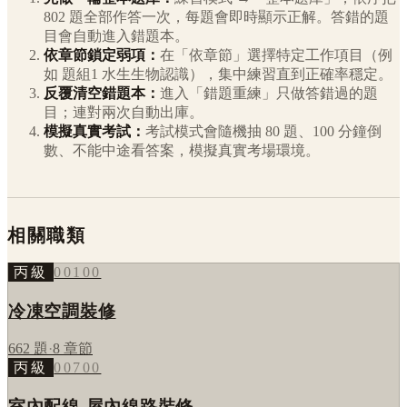
802
題全部作答一次，每題會即時顯示正解。答錯的題
目會自動進入錯題本。
依章節鎖定弱項：
在「依章節」選擇特定工作項目（例
如
題組1 水生生物認識
），集中練習直到正確率穩定。
反覆清空錯題本：
進入「錯題重練」只做答錯過的題
目；連對兩次自動出庫。
模擬真實考試：
考試模式會隨機抽 80 題、100 分鐘倒
數、不能中途看答案，模擬真實考場環境。
相關職類
丙級
00100
冷凍空調裝修
662
題
·
8
章節
丙級
00700
室內配線-屋內線路裝修