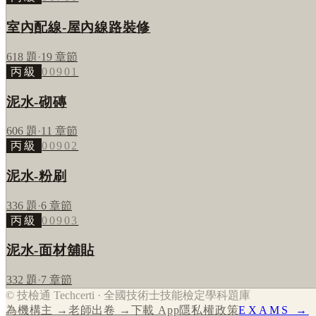
室內配線-屋內線路裝修
618
題
·
19
章節
丙級
00901
泥水-砌磚
606
題
·
11
章節
丙級
00902
泥水-粉刷
336
題
·
6
章節
丙級
00903
泥水-面材舖貼
332
題
·
7
章節
© 技檢通 Techcerti · 全國技術士技能檢定學科題庫
為機構主 →
老師出卷 →
下載 App
隱私權政策
EXAMS →