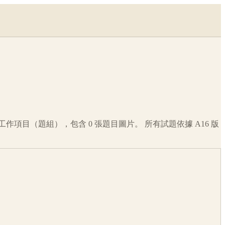
工作項目（題組），包含
0
張題目圖片。 所有試題依據
A16
版