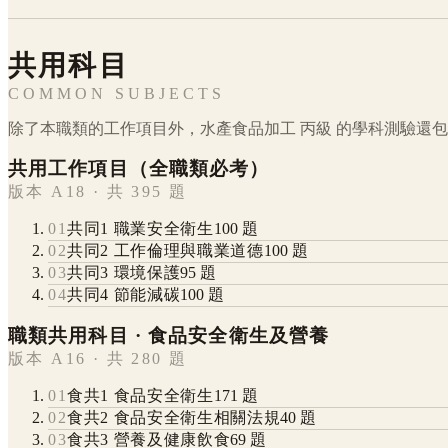
共用科目
COMMON SUBJECTS
除了本職類的工作項目外，
水產食品加工
丙級
的學科測驗還包
共用工作項目（全職類必考）
版本 A18 · 共 395 題
01
共同1 職業安全衛生
100
題
02
共同2 工作倫理與職業道德
100
題
03
共同3 環境保護
95
題
04
共同4 節能減碳
100
題
職類共用科目 · 食品安全衛生及營養
版本 A16 · 共 280 題
01
食共1 食品安全衛生
171
題
02
食共2 食品安全衛生相關法規
40
題
03
食共3 營養及健康飲食
69
題