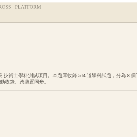
ROSS · PLATFORM
級
技術士學科測試項目。本題庫收錄
514
道學科試題，分為
8
個
自動收錄、跨裝置同步。