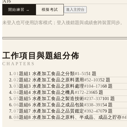
A16
開始練習 →
模擬考試
進入主控台
未登入也可使用訪客模式；登入後錯題與成績會跨裝置同步。
工作項目與題組分佈
CHAPTERS
01
題組1 水產加工食品之分類
#
1
–
51
51
題
02
題組2 水產加工食品之原料選用
#
52
–
103
52
題
03
題組3 水產加工食品之原料處理
#
104
–
171
68
題
04
題組4 水產加工食品之機具
#
172
–
236
65
題
05
題組5 水產加工食品之製造技術
#
237
–
337
101
題
06
題組6 水產加工食品之成品包裝
#
338
–
391
54
題
07
題組7 水產加工食品之品質鑑定
#
392
–
470
79
題
08
題組8 水產加工食品之原料、半成品、成品之貯存
#
4