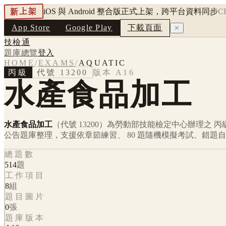
新上架
iOS 與 Android 整合版正式上架，跨平台資料同步
C
App Store
Google Play
下載頁面
✕
技檢通
題庫總覽
登入
HOME
/
EXAMS
/
AQUATIC
丙級
代號
13200
版本
A16
水產食品加工
水產食品加工
（代號 13200）
為勞動部技能檢定中心辦理之
丙
公告題庫整理，支援依章節練習、 80 題隨機模擬考試、錯題
總題數
514
題
工作項目
8
組
題目圖片
0
張
題庫版本