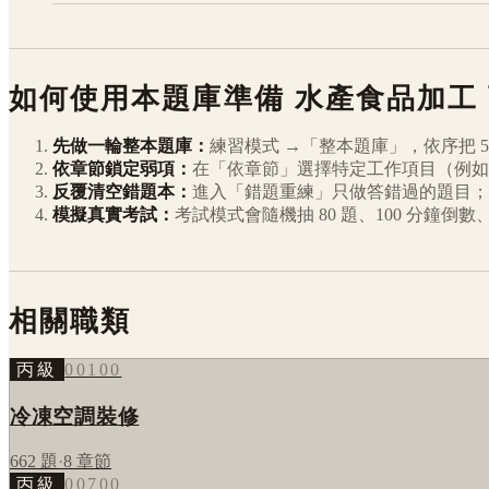
如何使用本題庫準備
水產食品加工
先做一輪整本題庫：
練習模式 →「整本題庫」，依序把
5
依章節鎖定弱項：
在「依章節」選擇特定工作項目（例如
反覆清空錯題本：
進入「錯題重練」只做答錯過的題目；
模擬真實考試：
考試模式會隨機抽 80 題、100 分鐘
相關職類
丙級
00100
冷凍空調裝修
662
題
·
8
章節
丙級
00700