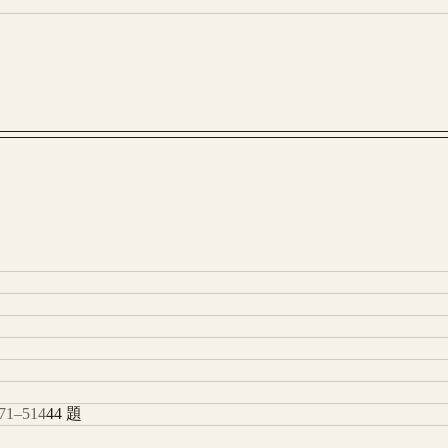
71
–
514
44
題