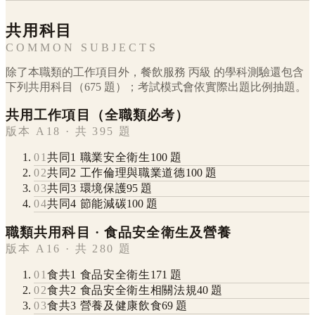
共用科目
COMMON SUBJECTS
除了本職類的工作項目外，
餐飲服務
丙級
的學科測驗還包含
下列共用科目（
675
題）；考試模式會依實際出題比例抽題。
共用工作項目（全職類必考）
版本 A18 · 共 395 題
01
共同1 職業安全衛生
100
題
02
共同2 工作倫理與職業道德
100
題
03
共同3 環境保護
95
題
04
共同4 節能減碳
100
題
職類共用科目 · 食品安全衛生及營養
版本 A16 · 共 280 題
01
食共1 食品安全衛生
171
題
02
食共2 食品安全衛生相關法規
40
題
03
食共3 營養及健康飲食
69
題