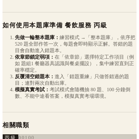
如何使用本題庫準備
餐飲服務
丙級
先做一輪整本題庫：
練習模式 →「整本題庫」，依序把
520
題全部作答一次，每題會即時顯示正解。答錯的題
目會自動進入錯題本。
依章節鎖定弱項：
在「依章節」選擇特定工作項目（例
如
題組1 餐廳器具認識與餐桌擺設
），集中練習直到正
確率穩定。
反覆清空錯題本：
進入「錯題重練」只做答錯過的題
目；連對兩次自動出庫。
模擬真實考試：
考試模式會隨機抽 80 題、100 分鐘倒
數、不能中途看答案，模擬真實考場環境。
相關職類
丙級
00100