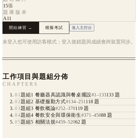
15
張
題庫版本
A11
開始練習 →
模擬考試
進入主控台
未登入也可使用訪客模式；登入後錯題與成績會跨裝置同步。
工作項目與題組分佈
CHAPTERS
01
題組1 餐廳器具認識與餐桌擺設
#
1
–
133
133
題
02
題組2 基礎服勤方式
#
134
–
251
118
題
03
題組3 餐飲概論
#
252
–
370
119
題
04
題組4 餐飲安全與環保衛生
#
371
–
458
88
題
05
題組5 相關法規
#
459
–
520
62
題