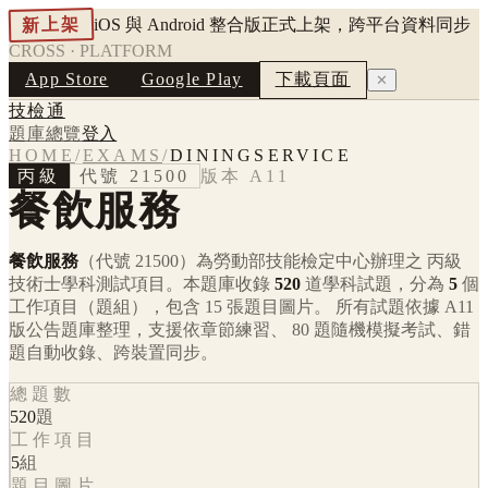
新上架
iOS 與 Android 整合版正式上架，跨平台資料同步
CROSS · PLATFORM
App Store
Google Play
下載頁面
✕
技檢通
題庫總覽
登入
HOME
/
EXAMS
/
DININGSERVICE
丙級
代號
21500
版本
A11
餐飲服務
餐飲服務
（代號 21500）
為勞動部技能檢定中心辦理之
丙級
技術士學科測試項目。本題庫收錄
520
道學科試題，分為
5
個
工作項目（題組），包含
15
張題目圖片。 所有試題依據
A11
版公告題庫整理，支援依章節練習、 80 題隨機模擬考試、錯
題自動收錄、跨裝置同步。
總題數
520
題
工作項目
5
組
題目圖片