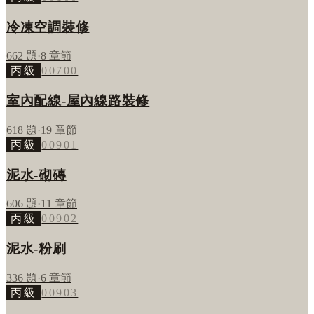
冷凍空調裝修
662
題
·
8
章節
丙級
00700
室內配線-屋內線路裝修
618
題
·
19
章節
丙級
00901
泥水-砌磚
606
題
·
11
章節
丙級
00902
泥水-粉刷
336
題
·
6
章節
丙級
00903