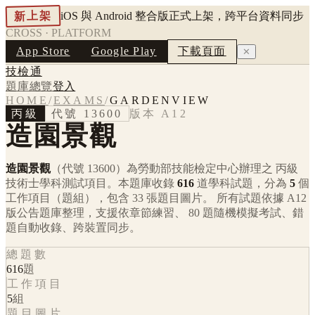
新上架
iOS 與 Android 整合版正式上架，跨平台資料同步
CROSS · PLATFORM
App Store
Google Play
下載頁面
✕
技檢通
題庫總覽
登入
HOME
/
EXAMS
/
GARDENVIEW
丙級
代號
13600
版本
A12
造園景觀
造園景觀
（代號 13600）
為勞動部技能檢定中心辦理之
丙級
技術士學科測試項目。本題庫收錄
616
道學科試題，分為
5
個
工作項目（題組），包含
33
張題目圖片。 所有試題依據
A12
版公告題庫整理，支援依章節練習、 80 題隨機模擬考試、錯
題自動收錄、跨裝置同步。
總題數
616
題
工作項目
5
組
題目圖片