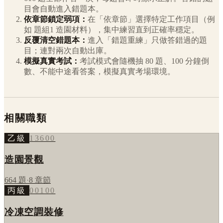
目會自動進入錯題本。
依章節鎖定弱項：
在「依章節」選擇特定工作項目（例
如
題組1 造園材料
），集中練習直到正確率穩定。
反覆清空錯題本：
進入「錯題重練」只做答錯過的題
目；連對兩次自動出庫。
模擬真實考試：
考試模式會隨機抽 80 題、100 分鐘倒
數、不能中途看答案，模擬真實考場環境。
相關職類
乙級
13600
造園景觀
664
題
·
8
章節
丙級
00100
冷凍空調裝修