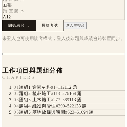
33
張
題庫版本
A12
開始練習 →
模擬考試
進入主控台
未登入也可使用訪客模式；登入後錯題與成績會跨裝置同步。
工作項目與題組分佈
CHAPTERS
01
題組1 造園材料
#
1
–
112
112
題
02
題組2 植栽施工
#
113
–
276
164
題
03
題組3 土木施工
#
277
–
389
113
題
04
題組4 維護與管理
#
390
–
522
133
題
05
題組5 基地放樣與識圖
#
523
–
616
94
題