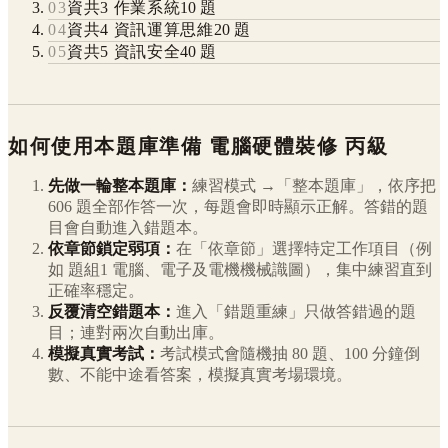
03
資共3 作業系統
10
題
04
資共4 資訊運算思維
20
題
05
資共5 資訊安全
40
題
如何使用本題庫準備
電腦硬體裝修
丙級
先做一輪整本題庫：
練習模式 →「整本題庫」，依序把
606
題全部作答一次，每題會即時顯示正解。答錯的題
目會自動進入錯題本。
依章節鎖定弱項：
在「依章節」選擇特定工作項目（例
如
題組1 電腦、電子及電機機械識圖
），集中練習直到
正確率穩定。
反覆清空錯題本：
進入「錯題重練」只做答錯過的題
目；連對兩次自動出庫。
模擬真實考試：
考試模式會隨機抽 80 題、100 分鐘倒
數、不能中途看答案，模擬真實考場環境。