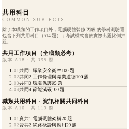
共用科目
COMMON SUBJECTS
除了本職類的工作項目外，
電腦硬體裝修
丙級
的學科測驗還
包含下列共用科目（
514
題）；考試模式會依實際出題比例抽
題。
共用工作項目（全職類必考）
版本 A18 · 共 395 題
01
共同1 職業安全衛生
100
題
02
共同2 工作倫理與職業道德
100
題
03
共同3 環境保護
95
題
04
共同4 節能減碳
100
題
職類共用科目 · 資訊相關共同科目
版本 A10 · 共 119 題
01
資共1 電腦硬體架構
20
題
02
資共2 網路概論與應用
29
題