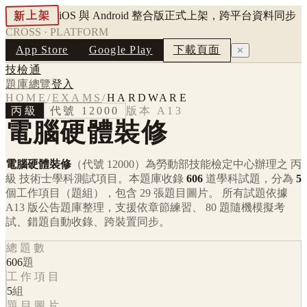
新上架
iOS 與 Android 整合版正式上架，跨平台資料同步
CROSS · PLATFORM
App Store
Google Play
下載頁面
✕
技檢通
題庫總覽
登入
HOME
/
EXAMS
/
HARDWARE
丙級
代號
12000
版本
A13
電腦硬體裝修
電腦硬體裝修
（代號 12000）
為勞動部技能檢定中心辦理之
丙
級
技術士學科測試項目。本題庫收錄
606
道學科試題，分為
5
個工作項目（題組），包含
29
張題目圖片。 所有試題依據
A13
版公告題庫整理，支援依章節練習、 80 題隨機模擬考
試、錯題自動收錄、跨裝置同步。
總題數
606
題
工作項目
5
組
題目圖片