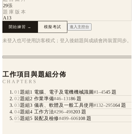
29
張
題庫版本
A13
開始練習 →
模擬考試
進入主控台
未登入也可使用訪客模式；登入後錯題與成績會跨裝置同步。
工作項目與題組分佈
CHAPTERS
01
題組1 電腦、電子及電機機械識圖
#
1
–
45
45
題
02
題組2 作業準備
#
46
–
131
86
題
03
題組3 儀表、軟體及一般工具使用
#
132
–
295
164
題
04
題組4 工作方法
#
296
–
498
203
題
05
題組5 裝配及檢修
#
499
–
606
108
題