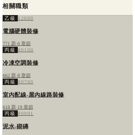
相關職類
乙級
12000
電腦硬體裝修
771
題
·
6
章節
丙級
00100
冷凍空調裝修
662
題
·
8
章節
丙級
00700
室內配線-屋內線路裝修
618
題
·
19
章節
丙級
00901
泥水-砌磚