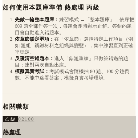
如何使用本題庫準備
熱處理
丙級
先做一輪整本題庫：
練習模式 →「整本題庫」，依序把
609
題全部作答一次，每題會即時顯示正解。答錯的題
目會自動進入錯題本。
依章節鎖定弱項：
在「依章節」選擇特定工作項目（例
如
題組1 鋼鐵材料之組織與變態
），集中練習直到正確
率穩定。
反覆清空錯題本：
進入「錯題重練」只做答錯過的題
目；連對兩次自動出庫。
模擬真實考試：
考試模式會隨機抽 80 題、100 分鐘倒
數、不能中途看答案，模擬真實考場環境。
相關職類
乙級
02100
熱處理