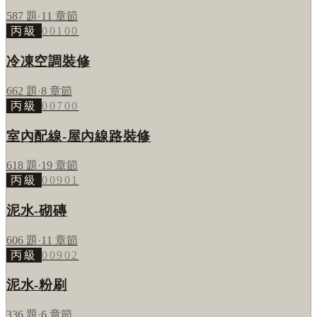
587
題
·
11
章節
丙級
00100
冷凍空調裝修
662
題
·
8
章節
丙級
00700
室內配線-屋內線路裝修
618
題
·
19
章節
丙級
00901
泥水-砌磚
606
題
·
11
章節
丙級
00902
泥水-粉刷
336
題
·
6
章節