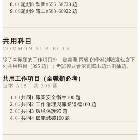
08
題組8 製圖
#
555
–
587
33
題
09
題組9 電工
#
588
–
609
22
題
共用科目
COMMON SUBJECTS
除了本職類的工作項目外，
熱處理
丙級
的學科測驗還包含下
列共用科目（
395
題）；考試模式會依實際出題比例抽題。
共用工作項目（全職類必考）
版本 A18 · 共 395 題
01
共同1 職業安全衛生
100
題
02
共同2 工作倫理與職業道德
100
題
03
共同3 環境保護
95
題
04
共同4 節能減碳
100
題