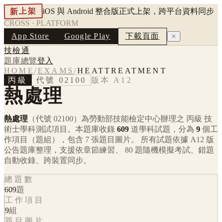
新上架
iOS 與 Android 整合版正式上架，跨平台資料同步
CROSS · PLATFORM
App Store
Google Play
下載頁面
✕
技檢通
題庫總覽
登入
HOME
/
EXAMS
/
HEATTREATMENT
丙級
代號
02100
版本
A12
熱處理
熱處理
（代號 02100）
為勞動部技能檢定中心辦理之
丙級
技
術士學科測試項目。本題庫收錄
609
道學科試題，分為
9
個工
作項目（題組），包含
7
張題目圖片。 所有試題依據
A12
版
公告題庫整理，支援依章節練習、 80 題隨機模擬考試、錯題
自動收錄、跨裝置同步。
總題數
609
題
工作項目
9
組
題目圖片