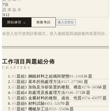
7
張
題庫版本
A12
開始練習 →
模擬考試
進入主控台
未登入也可使用訪客模式；登入後錯題與成績會跨裝置同步。
工作項目與題組分佈
CHAPTERS
01
題組1 鋼鐵材料之組織與變態
#
1
–
116
116
題
02
題組2 基本的熱處理方法
#
117
–
277
161
題
03
題組3 加熱及泠卻裝置的種類、構造
#
278
–
345
68
題
04
題組4 前處理及後處理方法
#
346
–
373
28
題
05
題組5 金屬材料的種類、成份、性質
#
374
–
450
77
題
06
題組6 材料試驗
#
451
–
520
70
題
07
題組7 機械加工法
#
521
–
554
34
題