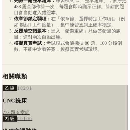
先做一輪整本題庫：
練習模式 →「整本題庫」，依序把
488
題全部作答一次，每題會即時顯示正解。答錯的題
目會自動進入錯題本。
依章節鎖定弱項：
在「依章節」選擇特定工作項目（例
如
題組1 工件度量
），集中練習直到正確率穩定。
反覆清空錯題本：
進入「錯題重練」只做答錯過的題
目；連對兩次自動出庫。
模擬真實考試：
考試模式會隨機抽 80 題、100 分鐘倒
數、不能中途看答案，模擬真實考場環境。
相關職類
乙級
18201
CNC銑床
773
題
·
6
章節
丙級
00100