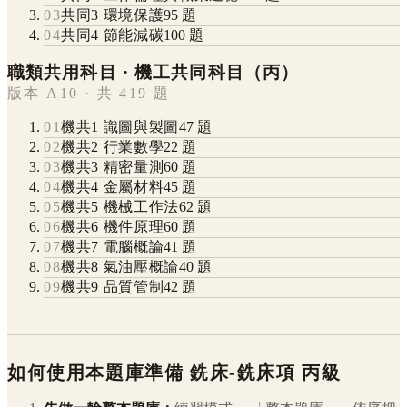
03
共同3 環境保護
95
題
04
共同4 節能減碳
100
題
職類共用科目 · 機工共同科目（丙）
版本 A10 · 共 419 題
01
機共1 識圖與製圖
47
題
02
機共2 行業數學
22
題
03
機共3 精密量測
60
題
04
機共4 金屬材料
45
題
05
機共5 機械工作法
62
題
06
機共6 機件原理
60
題
07
機共7 電腦概論
41
題
08
機共8 氣油壓概論
40
題
09
機共9 品質管制
42
題
如何使用本題庫準備
銑床-銑床項
丙級