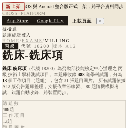
新上架
iOS 與 Android 整合版正式上架，跨平台資料同步
CROSS · PLATFORM
App Store
Google Play
下載頁面
✕
技檢通
題庫總覽
登入
HOME
/
EXAMS
/
MILLING
丙級
代號
18200
版本
A12
銑床-銑床項
銑床-銑床項
（代號 18200）
為勞動部技能檢定中心辦理之
丙
級
技術士學科測試項目。本題庫收錄
488
道學科試題，分為
13
個工作項目（題組），包含
31
張題目圖片。 所有試題依據
A12
版公告題庫整理，支援依章節練習、 80 題隨機模擬考
試、錯題自動收錄、跨裝置同步。
總題數
488
題
工作項目
13
組
題目圖片