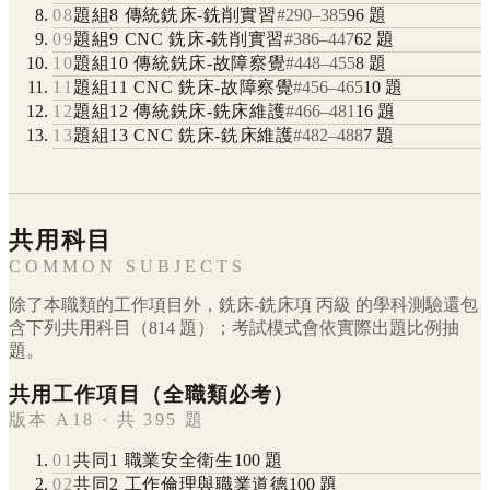
08
題組8 傳統銑床-銑削實習
#
290
–
385
96
題
09
題組9 CNC 銑床-銑削實習
#
386
–
447
62
題
10
題組10 傳統銑床-故障察覺
#
448
–
455
8
題
11
題組11 CNC 銑床-故障察覺
#
456
–
465
10
題
12
題組12 傳統銑床-銑床維護
#
466
–
481
16
題
13
題組13 CNC 銑床-銑床維護
#
482
–
488
7
題
共用科目
COMMON SUBJECTS
除了本職類的工作項目外，
銑床-銑床項
丙級
的學科測驗還包
含下列共用科目（
814
題）；考試模式會依實際出題比例抽
題。
共用工作項目（全職類必考）
版本 A18 · 共 395 題
01
共同1 職業安全衛生
100
題
02
共同2 工作倫理與職業道德
100
題