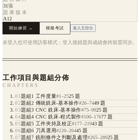
31
張
題庫版本
A12
開始練習 →
模擬考試
進入主控台
未登入也可使用訪客模式；登入後錯題與成績會跨裝置同步。
工作項目與題組分佈
CHAPTERS
01
題組1 工件度量
#
1
–
25
25
題
02
題組2 傳統銑床-基本操作
#
26
–
74
49
題
03
題組3 CNC 銑床-基本操作
#
75
–
99
25
題
04
題組4 CNC 銑床-程式製作
#
100
–
176
77
題
05
題組5 工件夾持及校正
#
177
–
219
43
題
06
題組6 刀具選用
#
220
–
264
45
題
07
題組7 銑削條件之判斷及處理
#
265
–
289
25
題