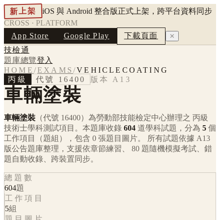
新上架
iOS 與 Android 整合版正式上架，跨平台資料同步
CROSS · PLATFORM
App Store
Google Play
下載頁面
✕
技檢通
題庫總覽
登入
HOME
/
EXAMS
/
VEHICLECOATING
丙級
代號
16400
版本
A13
車輛塗裝
車輛塗裝
（代號 16400）
為勞動部技能檢定中心辦理之
丙級
技術士學科測試項目。本題庫收錄
604
道學科試題，分為
5
個
工作項目（題組），包含
0
張題目圖片。 所有試題依據
A13
版公告題庫整理，支援依章節練習、 80 題隨機模擬考試、錯
題自動收錄、跨裝置同步。
總題數
604
題
工作項目
5
組
題目圖片