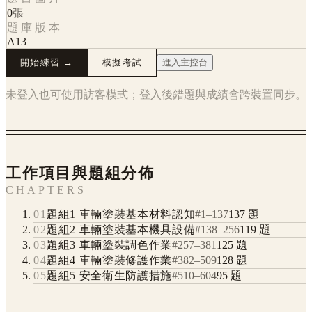
0
張
題庫版本
A13
開始練習 →
模擬考試
進入主控台
未登入也可使用訪客模式；登入後錯題與成績會跨裝置同步。
工作項目與題組分佈
CHAPTERS
01
題組1 車輛塗裝基本材料認知
#
1
–
137
137
題
02
題組2 車輛塗裝基本機具設備
#
138
–
256
119
題
03
題組3 車輛塗裝調色作業
#
257
–
381
125
題
04
題組4 車輛塗裝修護作業
#
382
–
509
128
題
05
題組5 安全衛生防護措施
#
510
–
604
95
題