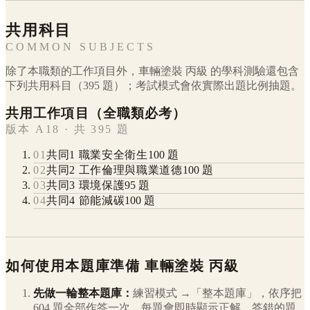
共用科目
COMMON SUBJECTS
除了本職類的工作項目外，
車輛塗裝
丙級
的學科測驗還包含
下列共用科目（
395
題）；考試模式會依實際出題比例抽題。
共用工作項目（全職類必考）
版本 A18 · 共 395 題
01
共同1 職業安全衛生
100
題
02
共同2 工作倫理與職業道德
100
題
03
共同3 環境保護
95
題
04
共同4 節能減碳
100
題
如何使用本題庫準備
車輛塗裝
丙級
先做一輪整本題庫：
練習模式 →「整本題庫」，依序把
604
題全部作答一次，每題會即時顯示正解。答錯的題