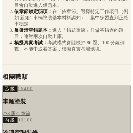
目會自動進入錯題本。
依章節鎖定弱項：
在「依章節」選擇特定工作項目（例
如
題組1 車輛塗裝基本材料認知
），集中練習直到正確
率穩定。
反覆清空錯題本：
進入「錯題重練」只做答錯過的題
目；連對兩次自動出庫。
模擬真實考試：
考試模式會隨機抽 80 題、100 分鐘倒
數、不能中途看答案，模擬真實考場環境。
相關職類
乙級
16400
車輛塗裝
738
題
·
5
章節
丙級
00100
冷凍空調裝修