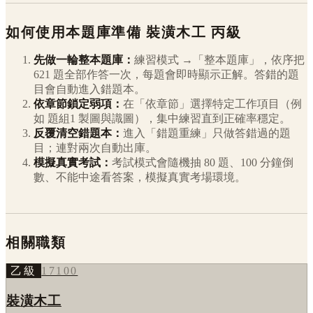
如何使用本題庫準備
裝潢木工
丙級
先做一輪整本題庫：
練習模式 →「整本題庫」，依序把
621
題全部作答一次，每題會即時顯示正解。答錯的題
目會自動進入錯題本。
依章節鎖定弱項：
在「依章節」選擇特定工作項目（例
如
題組1 製圖與識圖
），集中練習直到正確率穩定。
反覆清空錯題本：
進入「錯題重練」只做答錯過的題
目；連對兩次自動出庫。
模擬真實考試：
考試模式會隨機抽 80 題、100 分鐘倒
數、不能中途看答案，模擬真實考場環境。
相關職類
乙級
17100
裝潢木工