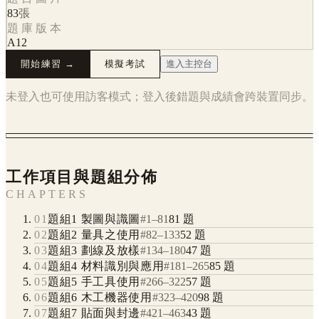
83
張
題庫版本
A12
開始練習 →
模擬考試
進入主控台
未登入也可使用訪客模式；登入後錯題與成績會跨裝置同步。
工作項目與題組分佈
CHAPTERS
01
題組1 製圖與識圖
#
1
–
81
81
題
02
題組2 量具之使用
#
82
–
133
52
題
03
題組3 劃線及放樣
#
134
–
180
47
題
04
題組4 材料識別與應用
#
181
–
265
85
題
05
題組5 手工具使用
#
266
–
322
57
題
06
題組6 木工機器使用
#
323
–
420
98
題
07
題組7 貼面與封邊
#
421
–
463
43
題