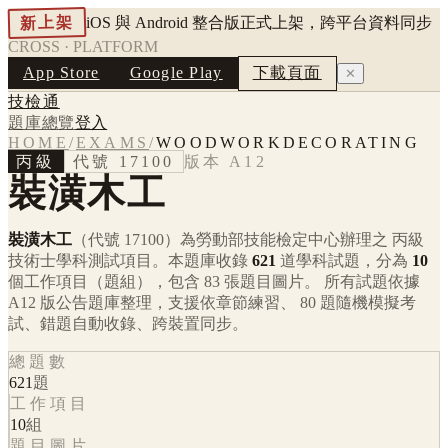
新上架
iOS 與 Android 整合版正式上架，跨平台資料同步
CROSS · PLATFORM
App Store
Google Play
下載頁面
✕
技檢通
題庫總覽
登入
HOME
/
EXAMS
/
WOODWORKDECORATING
丙級
代號
17100
版本
A12
裝潢木工
裝潢木工
（代號 17100）
為勞動部技能檢定中心辦理之
丙級
技術士學科測試項目。本題庫收錄
621
道學科試題，分為
10
個工作項目（題組），包含
83
張題目圖片。 所有試題依據
A12
版公告題庫整理，支援依章節練習、 80 題隨機模擬考
試、錯題自動收錄、跨裝置同步。
總題數
621
題
工作項目
10
組
題目圖片