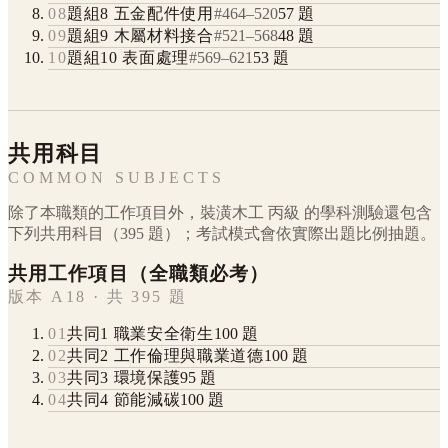
08
題組8 五金配件使用
#
464
–
520
57
題
09
題組9 木屬材料接合
#
521
–
568
48
題
10
題組10 表面處理
#
569
–
621
53
題
共用科目
COMMON SUBJECTS
除了本職類的工作項目外，
裝潢木工
丙級
的學科測驗還包含
下列共用科目（
395
題）；考試模式會依實際出題比例抽題。
共用工作項目（全職類必考）
版本 A18 · 共 395 題
01
共同1 職業安全衛生
100
題
02
共同2 工作倫理與職業道德
100
題
03
共同3 環境保護
95
題
04
共同4 節能減碳
100
題