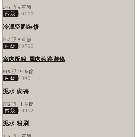
605
題
·
9
章節
丙級
00100
冷凍空調裝修
662
題
·
8
章節
丙級
00700
室內配線-屋內線路裝修
618
題
·
19
章節
丙級
00901
泥水-砌磚
606
題
·
11
章節
丙級
00902
泥水-粉刷
336
題
·
6
章節