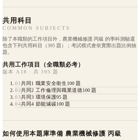
共用科目
COMMON SUBJECTS
除了本職類的工作項目外，
農業機械修護
丙級
的學科測驗還
包含下列共用科目（
395
題）；考試模式會依實際出題比例抽
題。
共用工作項目（全職類必考）
版本 A18 · 共 395 題
01
共同1 職業安全衛生
100
題
02
共同2 工作倫理與職業道德
100
題
03
共同3 環境保護
95
題
04
共同4 節能減碳
100
題
如何使用本題庫準備
農業機械修護
丙級