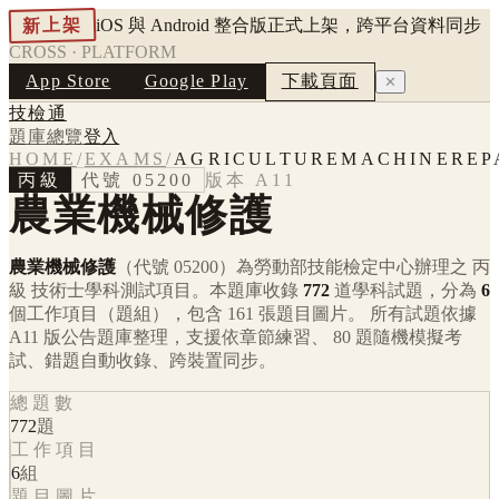
新上架
iOS 與 Android 整合版正式上架，跨平台資料同步
CROSS · PLATFORM
App Store
Google Play
下載頁面
✕
技檢通
題庫總覽
登入
HOME
/
EXAMS
/
AGRICULTUREMACHINEREP
丙級
代號
05200
版本
A11
農業機械修護
農業機械修護
（代號 05200）
為勞動部技能檢定中心辦理之
丙
級
技術士學科測試項目。本題庫收錄
772
道學科試題，分為
6
個工作項目（題組），包含
161
張題目圖片。 所有試題依據
A11
版公告題庫整理，支援依章節練習、 80 題隨機模擬考
試、錯題自動收錄、跨裝置同步。
總題數
772
題
工作項目
6
組
題目圖片