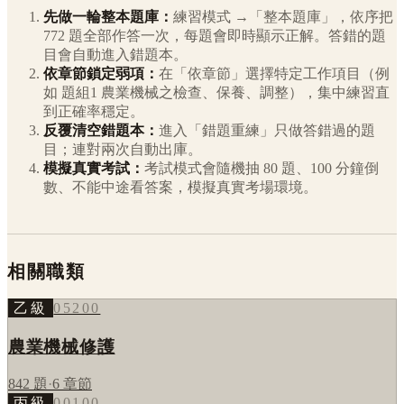
先做一輪整本題庫：
練習模式 →「整本題庫」，依序把
772
題全部作答一次，每題會即時顯示正解。答錯的題
目會自動進入錯題本。
依章節鎖定弱項：
在「依章節」選擇特定工作項目（例
如
題組1 農業機械之檢查、保養、調整
），集中練習直
到正確率穩定。
反覆清空錯題本：
進入「錯題重練」只做答錯過的題
目；連對兩次自動出庫。
模擬真實考試：
考試模式會隨機抽 80 題、100 分鐘倒
數、不能中途看答案，模擬真實考場環境。
相關職類
乙級
05200
農業機械修護
842
題
·
6
章節
丙級
00100