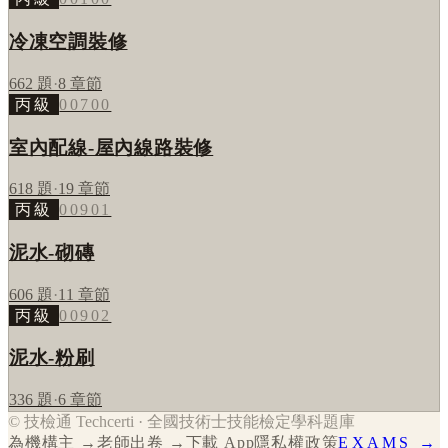
冷凍空調裝修
662
題
·
8
章節
丙級
00700
室內配線-屋內線路裝修
618
題
·
19
章節
丙級
00901
泥水-砌磚
606
題
·
11
章節
丙級
00902
泥水-粉刷
336
題
·
6
章節
© 技檢通 Techcerti · 全國技術士技能檢定學科題庫
為機構主 →
老師出卷 →
下載 App
隱私權政策
EXAMS →