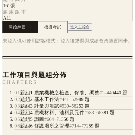
161
張
題庫版本
A11
開始練習 →
模擬考試
進入主控台
未登入也可使用訪客模式；登入後錯題與成績會跨裝置同步。
工作項目與題組分佈
CHAPTERS
01
題組1 農業機械之檢查、保養、調整
#
1
–
440
440
題
02
題組2 基本工作法
#
441
–
529
89
題
03
題組3 計量與測試
#
530
–
582
53
題
04
題組4 農機材料、油料及元件
#
583
–
663
81
題
05
題組5 識圖
#
664
–
713
50
題
06
題組6 修護場所之管理
#
714
–
772
59
題