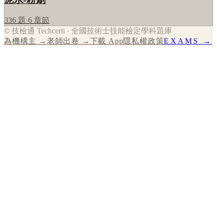
336
題
·
6
章節
© 技檢通 Techcerti · 全國技術士技能檢定學科題庫
為機構主 →
老師出卷 →
下載 App
隱私權政策
EXAMS →