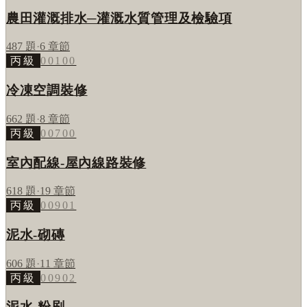
農田灌溉排水─灌溉水質管理及檢驗項
487
題
·
6
章節
丙級
00100
冷凍空調裝修
662
題
·
8
章節
丙級
00700
室內配線-屋內線路裝修
618
題
·
19
章節
丙級
00901
泥水-砌磚
606
題
·
11
章節
丙級
00902
泥水-粉刷