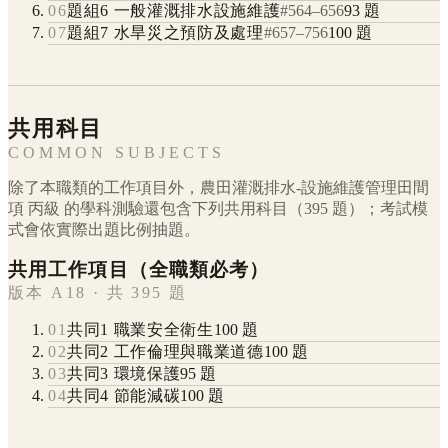
06
題組6 一般灌溉排水設施維護
#
564
–
656
93
題
07
題組7 水旱災之預防及處理
#
657
–
756
100
題
共用科目
COMMON SUBJECTS
除了本職類的工作項目外，
農田灌溉排水-設施維護管理田間
項
丙級
的學科測驗還包含下列共用科目（
395
題）；考試模
式會依實際出題比例抽題。
共用工作項目（全職類必考）
版本 A18 · 共 395 題
01
共同1 職業安全衛生
100
題
02
共同2 工作倫理與職業道德
100
題
03
共同3 環境保護
95
題
04
共同4 節能減碳
100
題