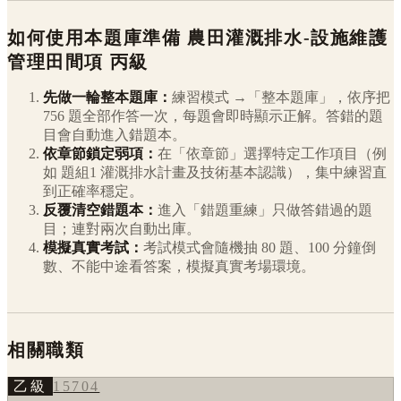
如何使用本題庫準備
農田灌溉排水-設施維護
管理田間項
丙級
先做一輪整本題庫：
練習模式 →「整本題庫」，依序把
756
題全部作答一次，每題會即時顯示正解。答錯的題
目會自動進入錯題本。
依章節鎖定弱項：
在「依章節」選擇特定工作項目（例
如
題組1 灌溉排水計畫及技術基本認識
），集中練習直
到正確率穩定。
反覆清空錯題本：
進入「錯題重練」只做答錯過的題
目；連對兩次自動出庫。
模擬真實考試：
考試模式會隨機抽 80 題、100 分鐘倒
數、不能中途看答案，模擬真實考場環境。
相關職類
乙級
15704