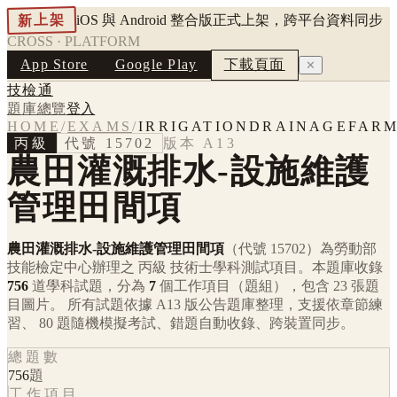
新上架
iOS 與 Android 整合版正式上架，跨平台資料同步
CROSS · PLATFORM
App Store
Google Play
下載頁面
✕
技檢通
題庫總覽
登入
HOME
/
EXAMS
/
IRRIGATIONDRAINAGEFARM
丙級
代號
15702
版本
A13
農田灌溉排水-設施維護
管理田間項
農田灌溉排水-設施維護管理田間項
（代號 15702）
為勞動部
技能檢定中心辦理之
丙級
技術士學科測試項目。本題庫收錄
756
道學科試題，分為
7
個工作項目（題組），包含
23
張題
目圖片。 所有試題依據
A13
版公告題庫整理，支援依章節練
習、 80 題隨機模擬考試、錯題自動收錄、跨裝置同步。
總題數
756
題
工作項目