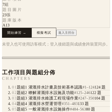
7
組
題目圖片
23
張
題庫版本
A13
開始練習 →
模擬考試
進入主控台
未登入也可使用訪客模式；登入後錯題與成績會跨裝置同步。
工作項目與題組分佈
CHAPTERS
01
題組1 灌溉排水計畫及技術基本認識
#
1
–
124
124
題
02
題組2 瞭解灌溉排水設施及功能
#
125
–
246
122
題
03
題組3 灌溉排水維護工程現場作業
#
247
–
350
104
題
04
題組4 灌溉排水營運管理
#
351
–
483
133
題
05
題組5 一般灌溉排水設施操作
#
484
–
563
80
題