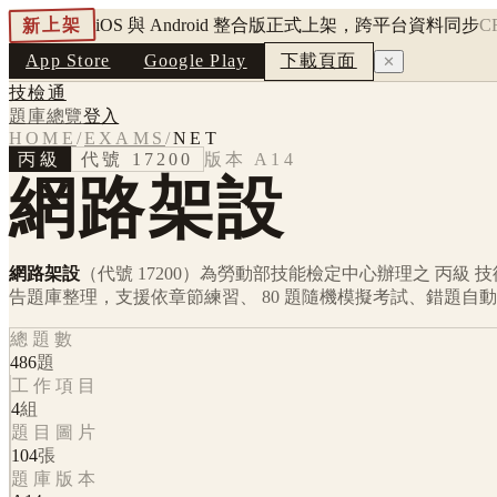
新上架
iOS 與 Android 整合版正式上架，跨平台資料同步
C
App Store
Google Play
下載頁面
✕
技檢通
題庫總覽
登入
HOME
/
EXAMS
/
NET
丙級
代號
17200
版本
A14
網路架設
網路架設
（代號 17200）
為勞動部技能檢定中心辦理之
丙級
技
告題庫整理，支援依章節練習、 80 題隨機模擬考試、錯題自
總題數
486
題
工作項目
4
組
題目圖片
104
張
題庫版本