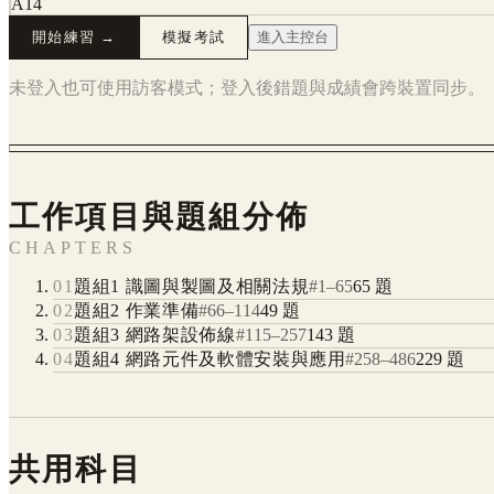
A14
開始練習 →
模擬考試
進入主控台
未登入也可使用訪客模式；登入後錯題與成績會跨裝置同步。
工作項目與題組分佈
CHAPTERS
01
題組1 識圖與製圖及相關法規
#
1
–
65
65
題
02
題組2 作業準備
#
66
–
114
49
題
03
題組3 網路架設佈線
#
115
–
257
143
題
04
題組4 網路元件及軟體安裝與應用
#
258
–
486
229
題
共用科目