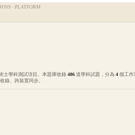
ROSS · PLATFORM
術士學科測試項目。本題庫收錄
486
道學科試題，分為
4
個工作
動收錄、跨裝置同步。