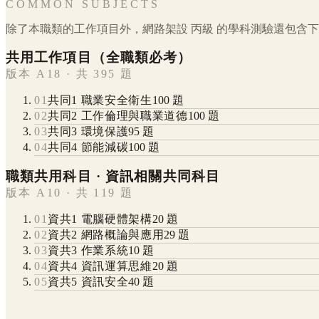
COMMON SUBJECTS
除了本職類的工作項目外，
網路架設
丙級
的學科測驗還包含下
共用工作項目（全職類必考）
版本 A18 · 共 395 題
01
共同1 職業安全衛生
100
題
02
共同2 工作倫理與職業道德
100
題
03
共同3 環境保護
95
題
04
共同4 節能減碳
100
題
職類共用科目 · 資訊相關共同科目
版本 A10 · 共 119 題
01
資共1 電腦硬體架構
20
題
02
資共2 網路概論與應用
29
題
03
資共3 作業系統
10
題
04
資共4 資訊運算思維
20
題
05
資共5 資訊安全
40
題