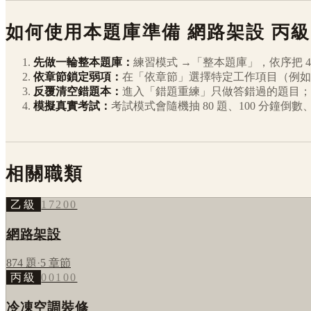
如何使用本題庫準備
網路架設
丙級
先做一輪整本題庫：
練習模式 →「整本題庫」，依序把
4
依章節鎖定弱項：
在「依章節」選擇特定工作項目（例如
反覆清空錯題本：
進入「錯題重練」只做答錯過的題目；
模擬真實考試：
考試模式會隨機抽 80 題、100 分鐘
相關職類
乙級
17200
網路架設
874
題
·
5
章節
丙級
00100
冷凍空調裝修